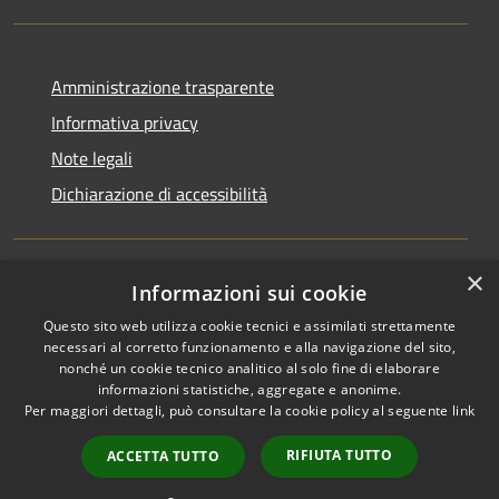
Amministrazione trasparente
Informativa privacy
Note legali
Dichiarazione di accessibilità
×
Informazioni sui cookie
RSS
Copyright © 2026 • Comune di
Questo sito web utilizza cookie tecnici e assimilati strettamente
Accessibilità
Ucria • Powered by
necessari al corretto funzionamento e alla navigazione del sito,
Privacy
Municipium
Accesso
•
nonché un cookie tecnico analitico al solo fine di elaborare
Cookie
redazione
informazioni statistiche, aggregate e anonime.
Mappa del sito
Per maggiori dettagli, può consultare la cookie policy al seguente
link
Area riservata
RIFIUTA TUTTO
ACCETTA TUTTO
Lettura webmail