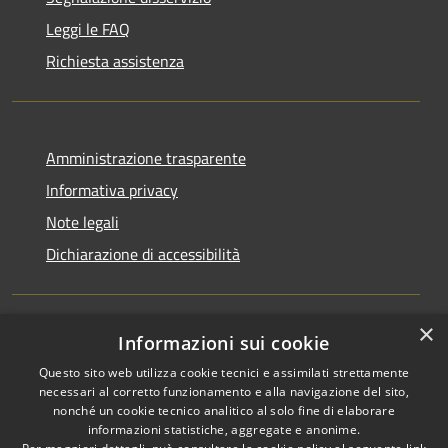
Leggi le FAQ
Richiesta assistenza
Amministrazione trasparente
Informativa privacy
Note legali
Dichiarazione di accessibilità
×
Informazioni sui cookie
RSS
Copyright © 2026 • Comune di
Questo sito web utilizza cookie tecnici e assimilati strettamente
Accessibilità
Ucria • Powered by
necessari al corretto funzionamento e alla navigazione del sito,
Privacy
Municipium
Accesso
•
nonché un cookie tecnico analitico al solo fine di elaborare
Cookie
redazione
informazioni statistiche, aggregate e anonime.