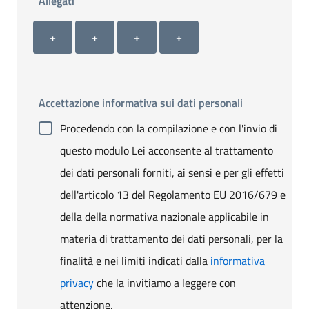
Allegati
Allegato 1
Allegato 2
Allegato 3
Allegato 4
+ Carica allegato 1
+ Carica allegato 2
+ Carica allegato 3
+ Carica allegato 4
+
+
+
+
Accettazione informativa sui dati personali
Procedendo con la compilazione e con l'invio di
questo modulo Lei acconsente al trattamento
dei dati personali forniti, ai sensi e per gli effetti
dell'articolo 13 del Regolamento EU 2016/679 e
della della normativa nazionale applicabile in
materia di trattamento dei dati personali, per la
finalità e nei limiti indicati dalla
informativa
privacy
che la invitiamo a leggere con
attenzione.