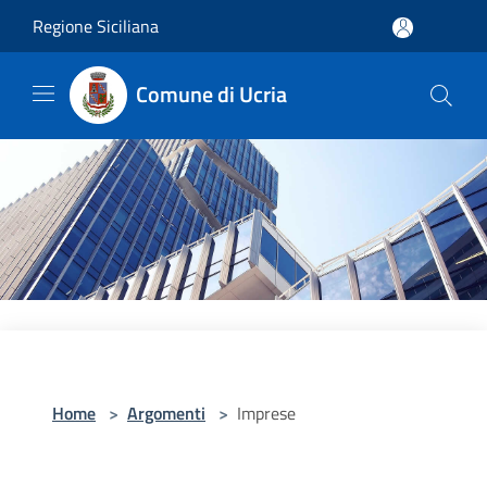
Salta al contenuto principale
Regione Siciliana
Comune di Ucria
Home
>
Argomenti
>
Imprese