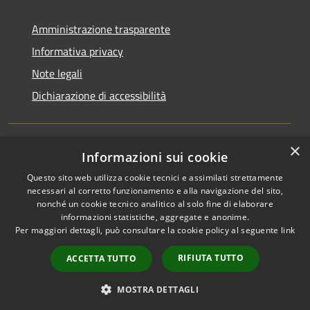
Amministrazione trasparente
Informativa privacy
Note legali
Dichiarazione di accessibilità
×
Informazioni sui cookie
RSS
Copyright © 2026 • Comune di
Questo sito web utilizza cookie tecnici e assimilati strettamente
Accessibilità
Ucria • Powered by
necessari al corretto funzionamento e alla navigazione del sito,
Privacy
Municipium
Accesso
•
nonché un cookie tecnico analitico al solo fine di elaborare
Cookie
redazione
informazioni statistiche, aggregate e anonime.
Mappa del sito
Per maggiori dettagli, può consultare la cookie policy al seguente
link
Area riservata
RIFIUTA TUTTO
ACCETTA TUTTO
Lettura webmail
Lettura PEC
MOSTRA DETTAGLI